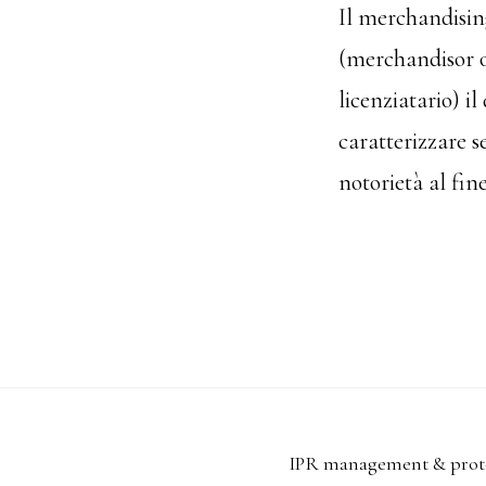
Il merchandising 
(merchandisor o
licenziatario) il
caratterizzare se
notorietà al fin
IPR management & protec