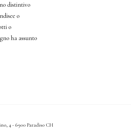
no distintivo
ndisee o
tti o
segno ha assunto
no, 4 - 6900 Paradiso CH